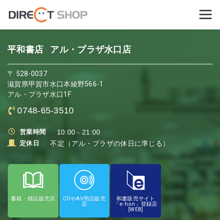
平和書店
アル・プラザ水口店
〒 528-0037
滋賀県甲賀市水口本綾野566-1
アル・プラザ水口1F
0748-65-3510
営業時間
10:00 - 21:00
定休日
不定（アル・プラザの休日に準じる）
書籍・雑誌販売店
CDやAV用品販売
和書販売サイト
店
「e-hon」登録店
[WEB]