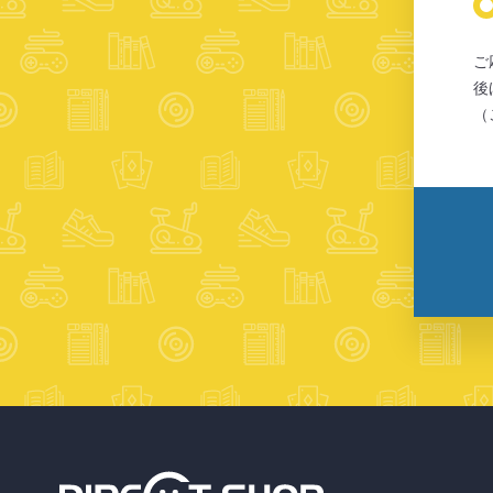
ご
後
（