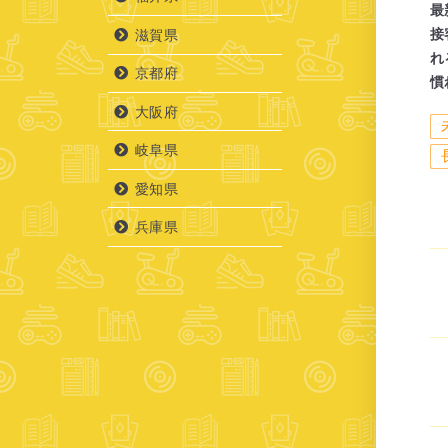
最
接
滋賀県
れ
京都府
慣
大阪府
岐阜県
愛知県
兵庫県