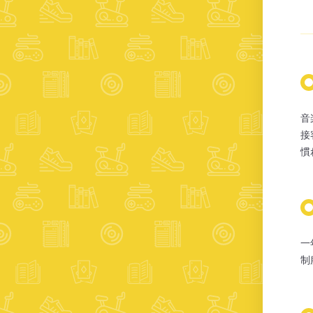
音
接
慣
一
制