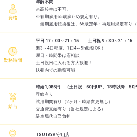
年齢不問
※高校生は不可。
※有期雇用65歳雇止め規定有り。
資格
無期雇用転換後は、65歳定年・再雇用規定有り（
平日 17：00～21：15 土日祝 9：30～21：15
週3～4日程度、1日4～5h勤務OK！
曜日・時間帯は応相談
勤務時間
土日祝日に入れる方大歓迎！
扶養内での勤務可能
時給1,085円 （土日祝 50円UP、18時以降 50円
昇給有り
試用期間有り（2ヶ月・時給変更無し）
給与
交通費支給有り（当社規定による）
駐車場代自己負担
TSUTAYA 守山店