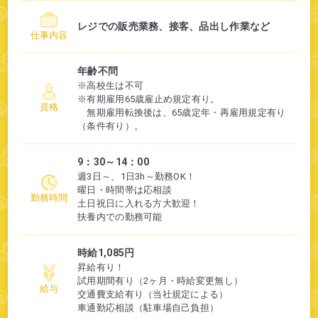
レジでの販売業務、接客、品出し作業など
仕事内容
年齢不問
※高校生は不可
※有期雇用65歳雇止め規定有り。
資格
無期雇用転換後は、65歳定年・再雇用規定有り
（条件有り）。
9：30～14：00
週3日～、1日3h～勤務OK！
曜日・時間帯は応相談
勤務時間
土日祝日に入れる方大歓迎！
扶養内での勤務可能
時給1,085円
昇給有り！
試用期間有り（2ヶ月・時給変更無し）
給与
交通費支給有り（当社規定による）
車通勤応相談（駐車場自己負担）